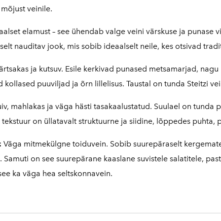
 mõjust veinile.
aalset elamust – see ühendab valge veini värskuse ja punase 
elt nauditav jook, mis sobib ideaalselt neile, kes otsivad tradit
rtsakas ja kutsuv. Esile kerkivad punased metsamarjad, nagu
ollased puuviljad ja õrn lillelisus. Taustal on tunda Steitzi v
iv, mahlakas ja väga hästi tasakaalustatud. Suulael on tunda
tekstuur on üllatavalt struktuurne ja siidine, lõppedes puhta, p
:
Väga mitmekülgne toiduvein. Sobib suurepäraselt kergemate lih
 Samuti on see suurepärane kaaslane suvistele salatitele, pa
see ka väga hea seltskonnavein.