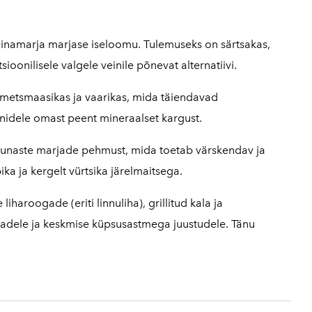
viinamarja marjase iseloomu. Tulemuseks on särtsakas,
sioonilisele valgele veinile põnevat alternatiivi.
 metsmaasikas ja vaarikas, mida täiendavad
einidele omast peent mineraalset kargust.
 punaste marjade pehmust, mida toetab värskendav ja
ika ja kergelt vürtsika järelmaitsega.
aroogade (eriti linnuliha), grillitud kala ja
stadele ja keskmise küpsusastmega juustudele. Tänu