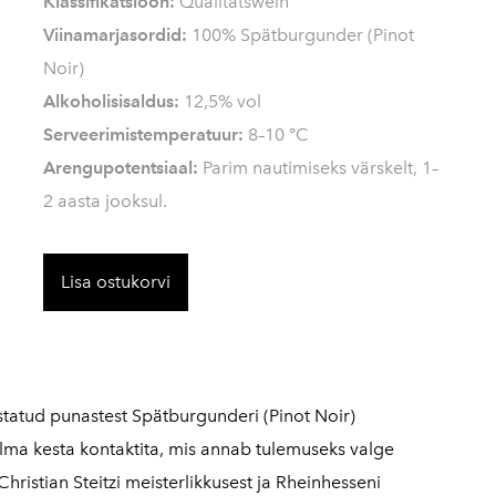
Klassifikatsioon:
Qualitätswein
Viinamarjasordid:
100% Spätburgunder (Pinot
Noir)
Alkoholisisaldus:
12,5% vol
Serveerimistemperatuur:
8–10 °C
Arengupotentsiaal:
Parim nautimiseks värskelt, 1–
2 aasta jooksul.
Lisa ostukorvi
statud punastest Spätburgunderi (Pinot Noir)
 ilma kesta kontaktita, mis annab tulemuseks valge
hristian Steitzi meisterlikkusest ja Rheinhesseni