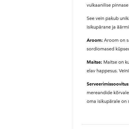
vulkaanilise pinnase
See vein pakub unik
isikupärane ja äärmis
Aroom:
Aroom on sä
sordiomased küpsed k
Maitse:
Maitse on ku
elav happesus. Veini 
Serveerimissoovitus
mereandide kõrvale.
oma isikupärale on 