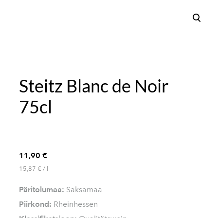
lisati ostukorvi.
Vaata ostukorvi
Steitz Blanc de Noir
75cl
11,90 €
15,87 € / l
Päritolumaa:
Saksamaa
Piirkond:
Rheinhessen