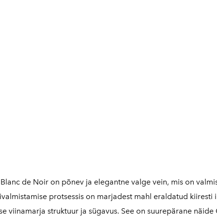
 Blanc de Noir on põnev ja elegantne valge vein, mis on valmi
ivalmistamise protsessis on marjadest mahl eraldatud kiiresti
ase viinamarja struktuur ja sügavus. See on suurepärane näide C