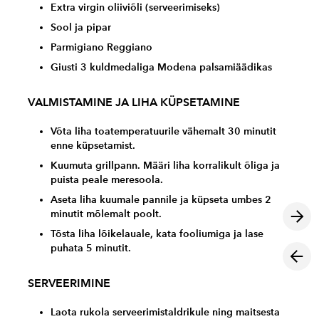
Extra virgin oliiviõli (serveerimiseks)
Sool ja pipar
Parmigiano Reggiano
Giusti 3 kuldmedaliga Modena palsamiäädikas
VALMISTAMINE JA LIHA KÜPSETAMINE
Võta liha toatemperatuurile vähemalt 30 minutit
enne küpsetamist.
Kuumuta grillpann. Määri liha korralikult õliga ja
puista peale meresoola.
Aseta liha kuumale pannile ja küpseta umbes 2
minutit mõlemalt poolt.
Tõsta liha lõikelauale, kata fooliumiga ja lase
puhata 5 minutit.
SERVEERIMINE
Laota rukola serveerimistaldrikule ning maitsesta