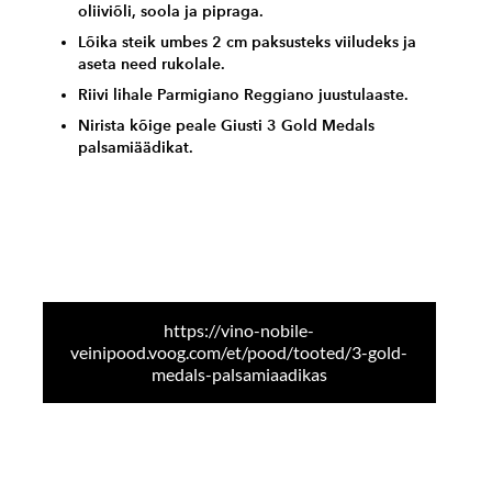
oliiviõli, soola ja pipraga.
Lõika steik umbes 2 cm paksusteks viiludeks ja
aseta need rukolale.
Riivi lihale Parmigiano Reggiano juustulaaste.
Nirista kõige peale Giusti 3 Gold Medals
palsamiäädikat.
https://vino-nobile-
veinipood.voog.com/et/pood/tooted/3-gold-
medals-palsamiaadikas