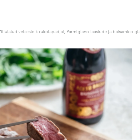
Viilutatud veisesteik rukolapadjal, Parmigiano laastude ja balsamico gl