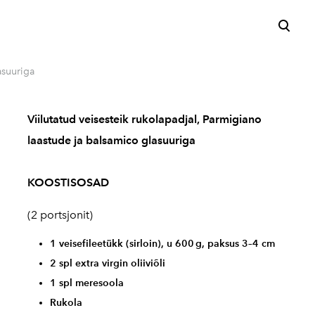
lisati ostukorvi.
Vaata ostukorvi
asuuriga
Viilutatud veisesteik rukolapadjal, Parmigiano
laastude ja balsamico glasuuriga
KOOSTISOSAD
(2 portsjonit)
1 veisefileetükk (sirloin), u 600 g, paksus 3–4 cm
2 spl extra virgin oliiviõli
1 spl meresoola
Rukola